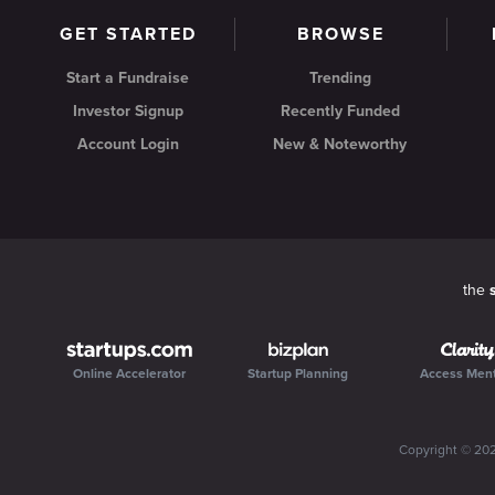
GET STARTED
BROWSE
Start a Fundraise
Trending
Investor Signup
Recently Funded
Account Login
New & Noteworthy
the
Online Accelerator
Startup Planning
Access Men
Copyright ©
20