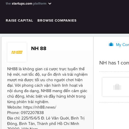
the
startups.com
platform
RAISE CAPITAL
BROWSE COMPANIES
O
My Co
NH 88
NH has 1 co
NH88 là không gian cá cược trực tuyến thế
hệ mới, nơi tốc độ, sự ổn định và trải nghiệm
mượt mà được tối ưu cho người chơi hiện
đại. Với phong cách vận hành linh hoạt và
nội dung đa dạng, NH88 mang đến cảm giác
chủ động, khác biệt và đầy hứng khởi trong
từng phiên trải nghiệm.
Website: https://nh88.news/
Phone: 0972207838
Địa chỉ: 225/15/6/5 Đ. Lê Văn Quới, Bình Trị
Đông, Bình Tân, Thành phố Hồ Chí Minh