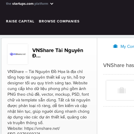
the
startups.com
platform
RAISE CAPITAL
BROWSE COMPANIES
O
My Co
VNShare Tài Nguyên
Đ...
VNShare has
VNShare – Tài Nguyên Đồ Họa là địa chỉ
tổng hợp tài nguyên thiết kế uy tín, hỗ trợ
designer tối ưu quy trình sáng tạo. Website
cung cấp kho dữ liệu phong phú gồm ảnh
PNG theo chủ đề, vector, mockup, PSD, font
chữ và template sẵn dùng. Tất cả tài nguyên
được phân loại rõ ràng, dễ tìm kiếm và cập
nhật liên tục, giúp người dùng nhanh chóng
áp dụng vào các dự án thiết kế, quảng cáo
và truyền thông số.
Website: https://vnshare.net/