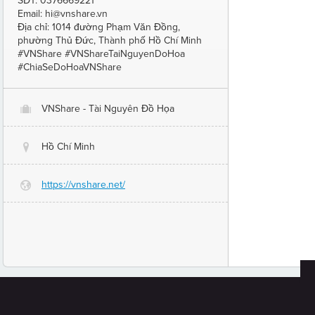
SĐT: 0376669221
Email: hi@vnshare.vn
Địa chỉ: 1014 đường Phạm Văn Đồng,
phường Thủ Đức, Thành phố Hồ Chí Minh
#VNShare #VNShareTaiNguyenDoHoa
#ChiaSeDoHoaVNShare
VNShare - Tài Nguyên Đồ Họa
O
Hồ Chí Minh
@
https://vnshare.net/
G