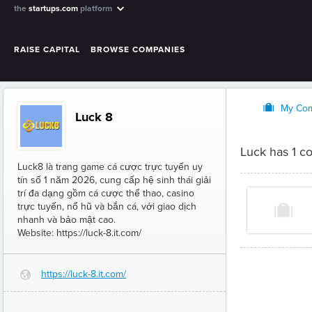
the
startups.com
platform
RAISE CAPITAL
BROWSE COMPANIES
O
My Co
Luck 8
Luck has 1 c
Luck8 là trang game cá cược trực tuyến uy
tín số 1 năm 2026, cung cấp hệ sinh thái giải
trí đa dạng gồm cá cược thể thao, casino
trực tuyến, nổ hũ và bắn cá, với giao dịch
nhanh và bảo mật cao.
Website: https://luck-8.it.com/
https://luck-8.it.com/
G