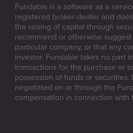
Fundable is a software as a servic
registered broker-dealer and does
the raising of capital through secu
recommend or otherwise suggest t
particular company, or that any co
investor. Fundable takes no part i
transactions for the purchase or sa
possession of funds or securities.
negotiated on or through the Fun
compensation in connection with t