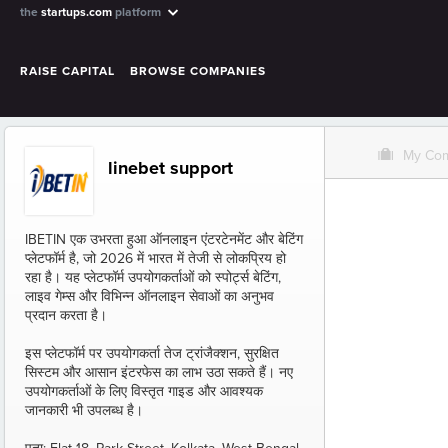
the
startups.com
platform
RAISE CAPITAL
BROWSE COMPANIES
O
My Co
linebet support
IBETIN एक उभरता हुआ ऑनलाइन एंटरटेनमेंट और बेटिंग
प्लेटफॉर्म है, जो 2026 में भारत में तेजी से लोकप्रिय हो
रहा है। यह प्लेटफॉर्म उपयोगकर्ताओं को स्पोर्ट्स बेटिंग,
लाइव गेम्स और विभिन्न ऑनलाइन सेवाओं का अनुभव
प्रदान करता है।
इस प्लेटफॉर्म पर उपयोगकर्ता तेज ट्रांजैक्शन, सुरक्षित
सिस्टम और आसान इंटरफेस का लाभ उठा सकते हैं। नए
उपयोगकर्ताओं के लिए विस्तृत गाइड और आवश्यक
जानकारी भी उपलब्ध है।