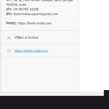
पता: Flat 18, Park Street, Kolkata, West Bengal
700016, India
फोन: +91 90745 33218
ईमेल: ibetinindiasupport@gmail.com
वेबसाइट: https://ibetin-india.com
V9Bet at linebet
O
https://ibetin-india.com
G