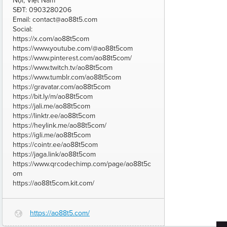
Nội, Việt Nam
SĐT: 0903280206
Email: contact@ao88t5.com
Social:
https://x.com/ao88t5com
https://www.youtube.com/@ao88t5com
https://www.pinterest.com/ao88t5com/
https://www.twitch.tv/ao88t5com
https://www.tumblr.com/ao88t5com
https://gravatar.com/ao88t5com
https://bit.ly/m/ao88t5com
https://jali.me/ao88t5com
https://linktr.ee/ao88t5com
https://heylink.me/ao88t5com/
https://igli.me/ao88t5com
https://cointr.ee/ao88t5com
https://jaga.link/ao88t5com
https://www.qrcodechimp.com/page/ao88t5c
om
https://ao88t5com.kit.com/
https://ao88t5.com/
G