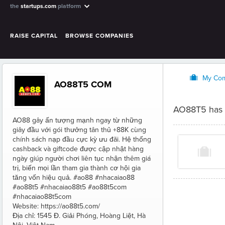
the
startups.com
platform
RAISE CAPITAL
BROWSE COMPANIES
O
My Co
AO88T5 COM
AO88T5 has 
AO88 gây ấn tượng mạnh ngay từ những
giây đầu với gói thưởng tân thủ +88K cùng
chính sách nạp đầu cực kỳ ưu đãi. Hệ thống
cashback và giftcode được cập nhật hàng
ngày giúp người chơi liên tục nhận thêm giá
trị, biến mọi lần tham gia thành cơ hội gia
tăng vốn hiệu quả. #ao88 #nhacaiao88
#ao88t5 #nhacaiao88t5 #ao88t5com
#nhacaiao88t5com
Website: https://ao88t5.com/
Địa chỉ: 1545 Đ. Giải Phóng, Hoàng Liệt, Hà