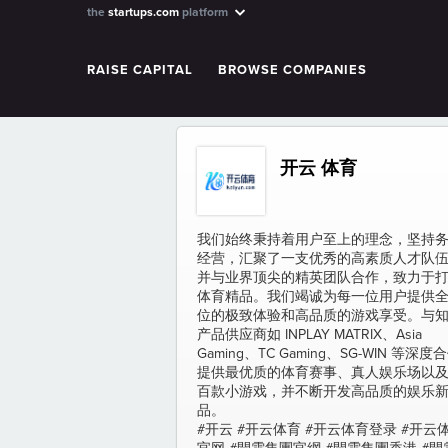
the
startups.com
platform
RAISE CAPITAL
BROWSE COMPANIES
开云 体育
我们始终秉持着用户至上的理念，坚持
经营，汇聚了一支优秀的高素质人才队
并与业界顶尖的精英团队合作，致力于
体育精品。我们竭诚为每一位用户提供
位的极致体验和高品质的游戏享受。与
产品供应商如 INPLAY MATRIX、Asia
Gaming、TC Gaming、SG-WIN 等深度
提供最优质的体育赛事、真人娱乐场以
百款小游戏，并不断开发高品质的娱乐
品。
#开云 #开云体育 #开云体育登录 #开云