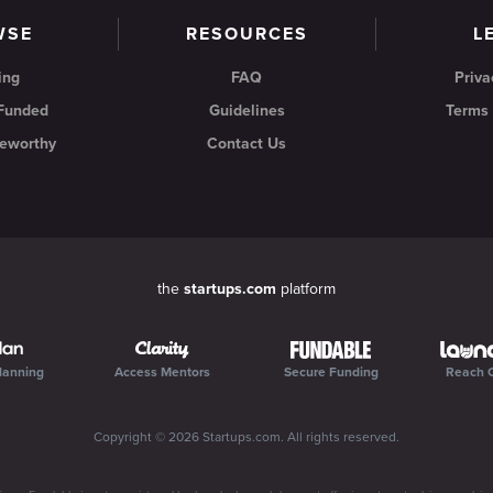
WSE
RESOURCES
L
ing
FAQ
Priva
 Funded
Guidelines
Terms 
eworthy
Contact Us
the
startups.com
platform
lanning
Access Mentors
Secure Funding
Reach 
Copyright ©
2026
Startups.com
. All rights reserved.