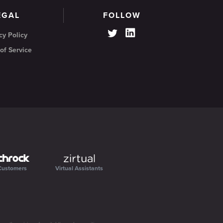
EGAL
FOLLOW
cy Policy
of Service
Customers
Virtual Assistants