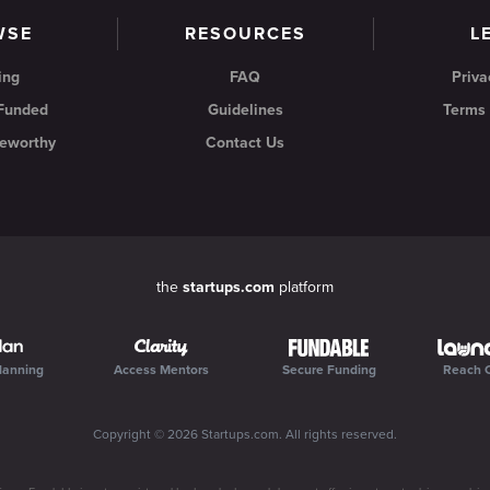
WSE
RESOURCES
L
ing
FAQ
Priva
 Funded
Guidelines
Terms 
eworthy
Contact Us
the
startups.com
platform
lanning
Access Mentors
Secure Funding
Reach 
Copyright ©
2026
Startups.com
. All rights reserved.