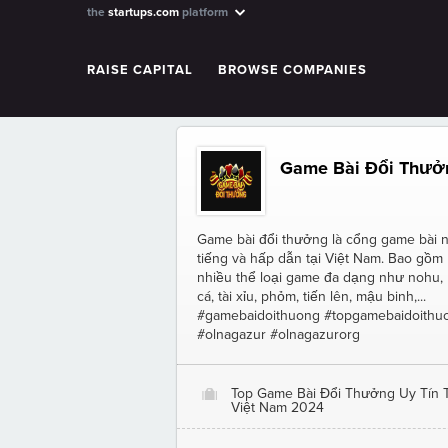
the
startups.com
platform
RAISE CAPITAL
BROWSE COMPANIES
Game Bài Đổi Thưở
Game bài đổi thưởng là cổng game bài n
tiếng và hấp dẫn tại Việt Nam. Bao gồm
nhiều thể loại game đa dạng như nohu,
cá, tài xỉu, phỏm, tiến lên, mậu binh,...
#gamebaidoithuong #topgamebaidoithu
#olnagazur #olnagazurorg
Top Game Bài Đổi Thưởng Uy Tín 
O
Việt Nam 2024