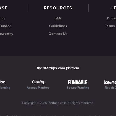
WSE
RESOURCES
L
ing
FAQ
Priva
 Funded
Guidelines
Terms 
eworthy
Contact Us
the
startups.com
platform
lanning
Access Mentors
Secure Funding
Reach 
Copyright ©
2026
Startups.com
. All rights reserved.