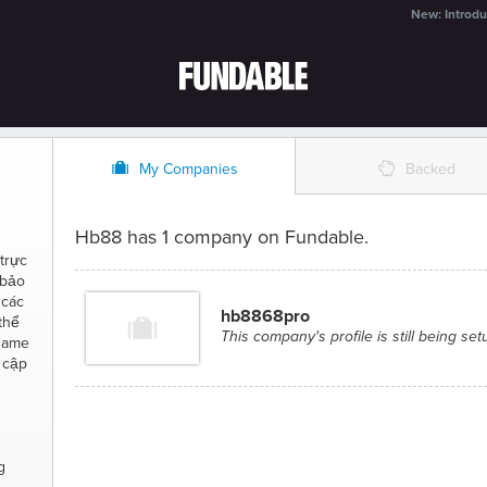
New: Introdu
O
%
My Companies
Backed
Hb88 has 1 company on Fundable.
 trực
 bảo
 các
hb8868pro
thể
This company's profile is still being set
 game
y cập
g