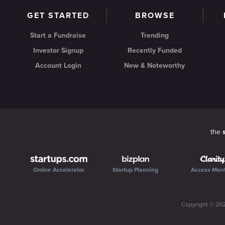
GET STARTED
BROWSE
Start a Fundraise
Trending
Investor Signup
Recently Funded
Account Login
New & Noteworthy
the
Online Accelerator
Startup Planning
Access Men
Copyright ©
20