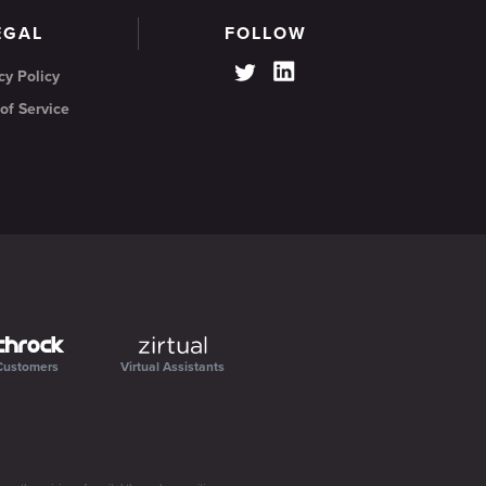
EGAL
FOLLOW
cy Policy
of Service
Customers
Virtual Assistants