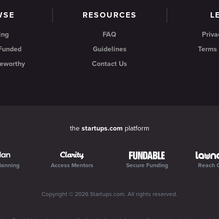
WSE
RESOURCES
L
ing
FAQ
Priva
 Funded
Guidelines
Terms 
eworthy
Contact Us
the
startups.com
platform
lanning
Access Mentors
Secure Funding
Reach 
Copyright ©
2026
Startups.com
. All rights reserved.