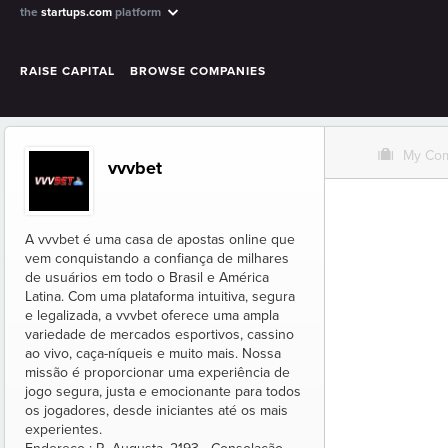
the
startups.com
platform
RAISE CAPITAL
BROWSE COMPANIES
O
My Co
vvvbet
A vvvbet é uma casa de apostas online que
vem conquistando a confiança de milhares
de usuários em todo o Brasil e América
Latina. Com uma plataforma intuitiva, segura
e legalizada, a vvvbet oferece uma ampla
variedade de mercados esportivos, cassino
ao vivo, caça-níqueis e muito mais. Nossa
missão é proporcionar uma experiência de
jogo segura, justa e emocionante para todos
os jogadores, desde iniciantes até os mais
experientes.