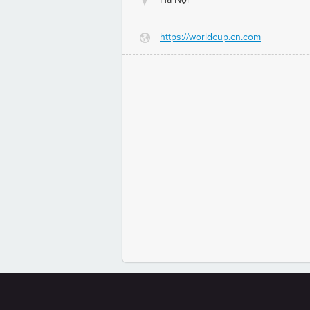
@
https://worldcup.cn.com
G