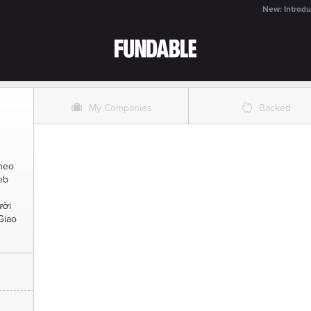
New: Introdu
O
%
My Companies
Backed
heo
web
n
ười
Giao