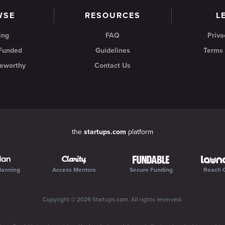
WSE
RESOURCES
L
ing
FAQ
Priva
 Funded
Guidelines
Terms 
eworthy
Contact Us
the
startups.com
platform
lanning
Access Mentors
Secure Funding
Reach 
Copyright ©
2026
Startups.com
. All rights reserved.