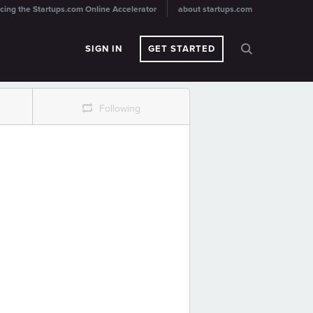
cing the Startups.com Online Accelerator
about startups.com
SIGN IN
GET STARTED
r
Following