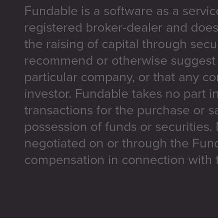
Fundable is a software as a servic
registered broker-dealer and does
the raising of capital through secu
recommend or otherwise suggest t
particular company, or that any co
investor. Fundable takes no part i
transactions for the purchase or sa
possession of funds or securities.
negotiated on or through the Fun
compensation in connection with t