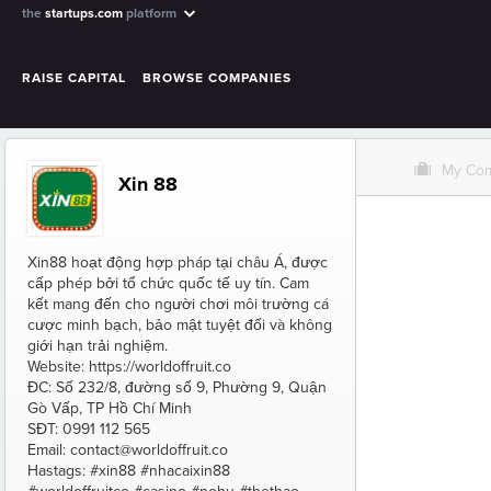
the
startups.com
platform
RAISE CAPITAL
BROWSE COMPANIES
O
My Co
Xin 88
Xin88 hoạt động hợp pháp tại châu Á, được
cấp phép bởi tổ chức quốc tế uy tín. Cam
kết mang đến cho người chơi môi trường cá
cược minh bạch, bảo mật tuyệt đối và không
giới hạn trải nghiệm.
Website: https://worldoffruit.co
ĐC: Số 232/8, đường số 9, Phường 9, Quận
Gò Vấp, TP Hồ Chí Minh
SĐT: 0991 112 565
Email: contact@worldoffruit.co
Hastags: #xin88 #nhacaixin88