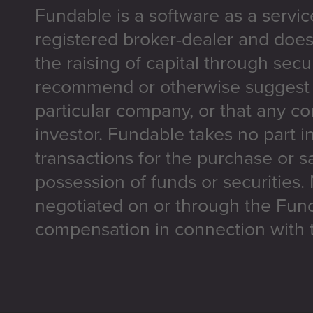
Fundable is a software as a servic
registered broker-dealer and does
the raising of capital through secu
recommend or otherwise suggest t
particular company, or that any co
investor. Fundable takes no part i
transactions for the purchase or sa
possession of funds or securities.
negotiated on or through the Fun
compensation in connection with t