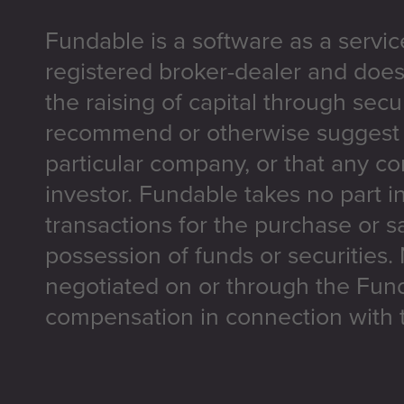
Fundable is a software as a servic
registered broker-dealer and does
the raising of capital through secu
recommend or otherwise suggest t
particular company, or that any co
investor. Fundable takes no part i
transactions for the purchase or sa
possession of funds or securities.
negotiated on or through the Fun
compensation in connection with t