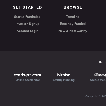
GET STARTED
BROWSE
Start a Fundraise
Trending
Investor Signup
Recently Funded
Account Login
New & Noteworthy
the
Online Accelerator
Startup Planning
Access Men
Copyright ©
20