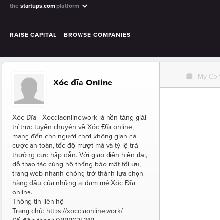
the
startups.com
platform
RAISE CAPITAL
BROWSE COMPANIES
O
My Co
Xóc đĩa Online
Xóc Đĩa - Xocdiaonline.work là nền tảng giải
trí trực tuyến chuyên về Xóc Đĩa online,
mang đến cho người chơi không gian cá
cược an toàn, tốc độ mượt mà và tỷ lệ trả
thưởng cực hấp dẫn. Với giao diện hiện đại,
dễ thao tác cùng hệ thống bảo mật tối ưu,
trang web nhanh chóng trở thành lựa chọn
hàng đầu của những ai đam mê Xóc Đĩa
online.
Thông tin liên hệ
Trang chủ: https://xocdiaonline.work/