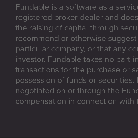
Fundable is a software as a servic
registered broker-dealer and does
the raising of capital through secu
recommend or otherwise suggest t
particular company, or that any co
investor. Fundable takes no part i
transactions for the purchase or sa
possession of funds or securities.
negotiated on or through the Fun
compensation in connection with t