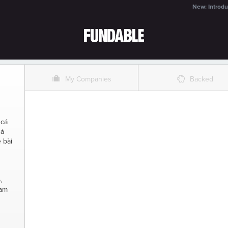
New: Introdu
O
%
My Companies
Backed
 cá
cá
 bài
,
nam