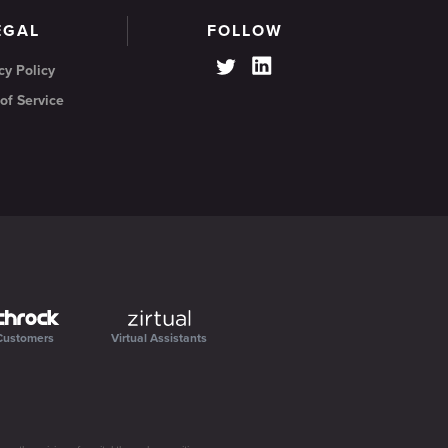
EGAL
FOLLOW
cy Policy
of Service
Customers
Virtual Assistants