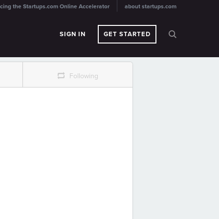
cing the Startups.com Online Accelerator
about startups.com
SIGN IN
GET STARTED
r
Following