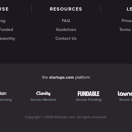
WSE
RESOURCES
L
ing
FAQ
Priva
 Funded
Guidelines
Terms 
eworthy
Contact Us
the
startups.com
platform
lanning
Access Mentors
Secure Funding
Reach 
Copyright ©
2026
Startups.com
. All rights reserved.