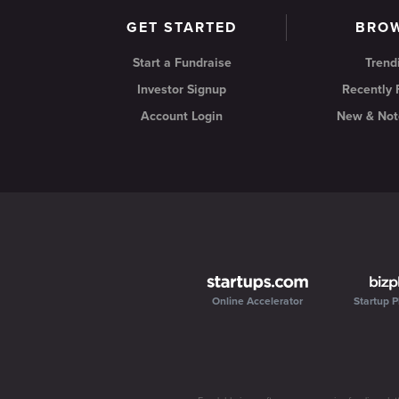
GET STARTED
BRO
Start a Fundraise
Trend
Investor Signup
Recently
Account Login
New & Not
Online Accelerator
Startup P