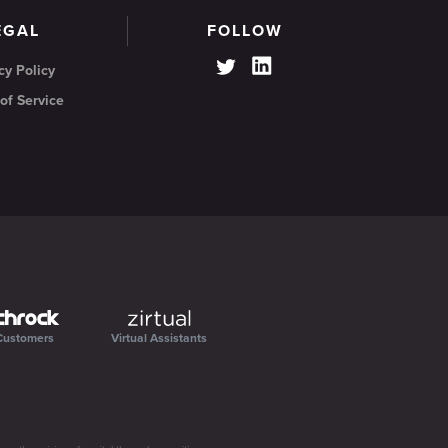
EGAL
FOLLOW
cy Policy
of Service
Customers
Virtual Assistants